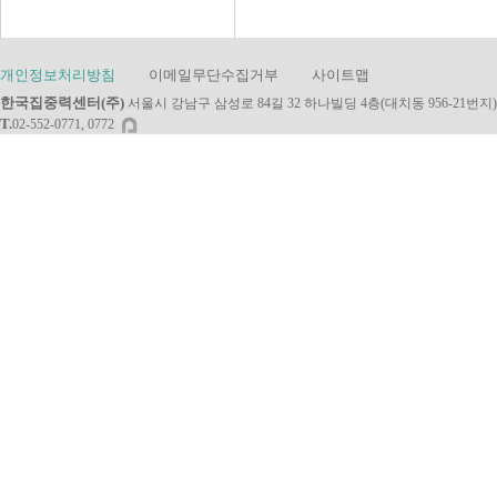
개인정보처리방침
이메일무단수집거부
사이트맵
한국집중력센터(주)
서울시 강남구 삼성로 84길 32 하나빌딩 4층(대치동 956-21번지)
T.
02-552-0771, 0772