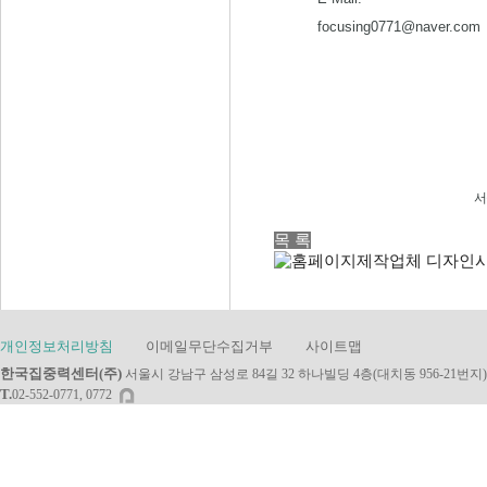
focusing0771@naver.com
서
목 록
개인정보처리방침
이메일무단수집거부
사이트맵
한국집중력센터(주)
서울시 강남구 삼성로 84길 32 하나빌딩 4층(대치동 956-21번지)
T.
02-552-0771, 0772