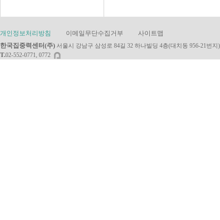
터
넷
설
개인정보처리방침
이메일무단수집거부
사이트맵
치"
"인
한국집중력센터(주)
서울시 강남구 삼성로 84길 32 하나빌딩 4층(대치동 956-21번지)
터
T.
02-552-0771, 0772
넷
티
비
현
금
많
이
주
는
곳"
"인
터
넷
변
경
현
금