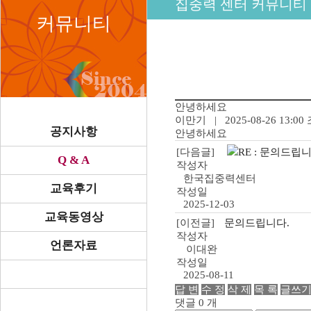
집중력 센터 커뮤니티
커뮤니티
안녕하세요
이만기
| 2025-08-26 13:00
공지사항
안녕하세요
[다음글]
RE : 문의드립니
"인
Q & A
작성자
터
한국집중력센터
넷
교육후기
작성일
가
2025-12-03
입"
교육동영상
[이전글]
문의드립니다.
"인
작성자
터
언론자료
이대완
넷
작성일
가
2025-08-11
입
답 변
수 정
삭 제
목 록
글쓰
현
댓글 0 개
금