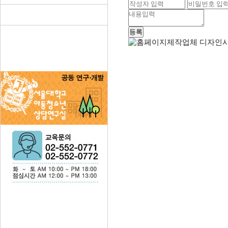
지
원"
"인
터
넷
가
입
사
은
품
많
이
주
는
곳"
"인
터
넷
비
교
사
이
트"
"인