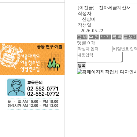
[이전글]
전자세금계산서
작성자
신상미
작성일
2026-05-22
답 변
수 정
삭 제
목 록
글쓰
댓글 0 개