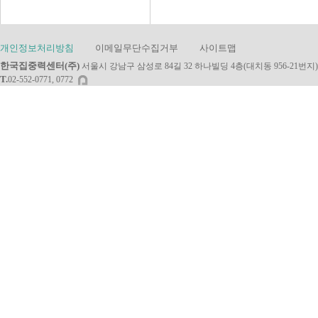
개인정보처리방침
이메일무단수집거부
사이트맵
한국집중력센터(주)
서울시 강남구 삼성로 84길 32 하나빌딩 4층(대치동 956-21번지)
T.
02-552-0771, 0772