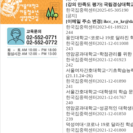
[강의 만족도 평가] 국립경상대학교 
한국집중력센터
2025-05-30
5190
[공지]
[이메일 주소 변경] ikcc_co_kr@daum
한국집중력센터
2023-01-18
9221
244
용인대학교<코로나 19로 달라진 학
한국집중력센터
2021-12-01
1008
243
연암공과대학교<학점관리를 위한 학습전
한국집중력센터
2021-12-01
923
242
서울여자간호대학교<기초학습능력 
(21.11.24~26)
한국집중력센터
2021-12-01
890
241
서울간호대학교<대학생의 학습 문제 이
한국집중력센터
2021-12-01
767
240
연암공과대학교<성공적인 대학생활을 위
한국집중력센터
2021-12-01
850
239
덕성여대<코로나 19로 달라진 학습 
한국집중력센터
2021-12-01
800