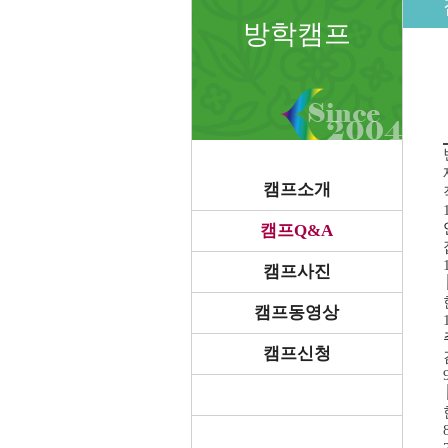
방학캠프
캠프소개
캠프Q&A
캠프사진
캠프동영상
캠프신청