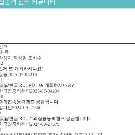
집중력 센터 커뮤니티
번호
제 목
작성자
작성일
조회수
12
언제 또 개최하시나요?
집중
2025-07-03
218
11
RE : 언제 또 개최하시나요?
한국집중력센터
2025-07-04
234
10
주의집중능력캠프 궁금합니다.
김가인
2024-09-21
360
9
RE : 주의집중능력캠프 궁금합니다.
한국집중력센터
2024-09-27
379
8
2019년 여름방학 집중력 특강: 숙박형 캠프 아닙니다.