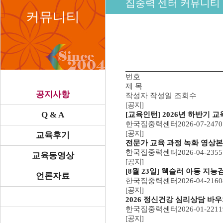
집중력 센터 커뮤니티
커뮤니티
번호
제 목
공지사항
작성자
작성일
조회수
[공지]
Q & A
[교육인턴] 2026년 하반기 교
한국집중력센터
2026-07-24
70
[공지]
교육후기
전문가 교육 과정 녹화 영상본
한국집중력센터
2026-04-23
55
교육동영상
[공지]
[8월 23일] 웩슬러 아동 지능검사
언론자료
한국집중력센터
2026-04-21
60
[공지]
2026 정신건강 심리상담 바우
한국집중력센터
2026-01-22
11
[공지]