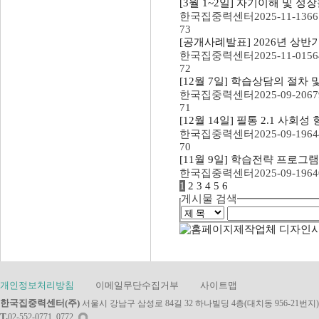
[3월 1~2일] 자기이해 및 
한국집중력센터
2025-11-13
66
73
[공개사례발표] 2026년 상
한국집중력센터
2025-11-01
56
72
[12월 7일] 학습상담의 절차 
한국집중력센터
2025-09-20
67
71
[12월 14일] 필통 2.1 사
한국집중력센터
2025-09-19
64
70
[11월 9일] 학습전략 프로그
한국집중력센터
2025-09-19
64
1
2
3
4
5
6
게시물 검색
개인정보처리방침
이메일무단수집거부
사이트맵
한국집중력센터(주)
서울시 강남구 삼성로 84길 32 하나빌딩 4층(대치동 956-21번지)
T.
02-552-0771, 0772