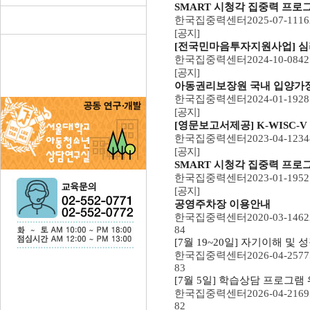
SMART 시청각 집중력 프로그
한국집중력센터
2025-07-11
16
[공지]
[전국민마음투자지원사업] 심리
한국집중력센터
2024-10-08
42
[공지]
아동권리보장원 국내 입양가정 
한국집중력센터
2024-01-19
28
[공지]
[영문보고서제공] K-WISC-V
한국집중력센터
2023-04-12
34
[공지]
SMART 시청각 집중력 프로
한국집중력센터
2023-01-19
52
[공지]
공영주차장 이용안내
한국집중력센터
2020-03-14
62
84
[7월 19~20일] 자기이해 및
한국집중력센터
2026-04-25
77
83
[7월 5일] 학습상담 프로그램 
한국집중력센터
2026-04-21
69
82