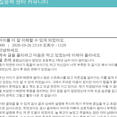
집중력 센터 커뮤니티
아이를 더 잘 이해할 수 있게 되었어요.
000
| 2020-10-26 23:19
조회수 : 1129
안녕하세요.
계속 글을 올리려고 마음은 먹고 있었는데 이제야 올리네요.
올 초에
종합심리검사 받았던
초등학교 2학년 남자 아이 엄마입니다.
뭔가 막연히 아이가 힘들어 보이기도 하고 자신감이 너무 부족한 것 같기도 해서 아이를
받았는데, 검사 후 많은 변화가 있었습니다.
우선 아이가 공부 때문에 얼마나 많은 스트레스를 받고 자존감을 잃어가는 지를 알게 되
고 있었는 지도 알 수 있게 되었습니다. 그래서 두려운 마음이 컸지만 아이가 힘들게 
세워서 문제집도 풀고 책도 읽고 조금 천천히 가고 있어요. 제가 직장맘이라 어쩔 수 
을 보냈었기 때문에 학원을 정리하는 것이 정말 쉽지 않았었는데 이제 조금 습관을 잡고
와의 관계도 그렇고 훨씬 나은 것 같습니다.
이런 결정을 할 수 있게 검사 결과 상세히 설명해 주시며 제가 무엇에 중심을 두고 초
으로 감사드려요.
무엇보다도
검사 결과에서 아이와 아빠의 상호작용이 얼마나 부족한지
에게 설명해 주신 게 큰 도움이 되었어요. 늘 퇴근이 늦었고 주말에는 잠만 자던 남편(
빠로 나왔었죠. ㅋㅋㅋ) 이 정말 충격을 받았더라구요. 검사 후엔 퇴근도 서두르고 아